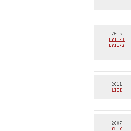
LVII/1
LVII/2

LIII
XLIX