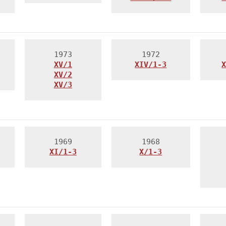
XV/1
XIV/1-3
XV/2
XV/3
X
/1-3