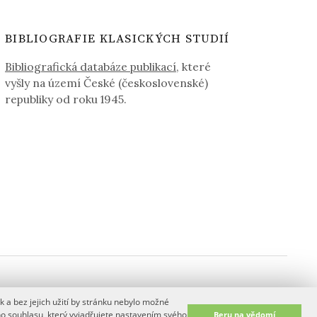
BIBLIOGRAFIE KLASICKÝCH STUDIÍ
Bibliografická databáze publikací
, které
vyšly na území České (československé)
republiky od roku 1945.
 a bez jejich užití by stránku nebylo možné
y
ho souhlasu, který vyjadřujete nastavením svého
Beru na vědomí