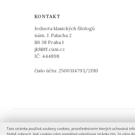
KONTAKT
Jednota klasických filologů
nám. J. Palacha 2
116 38 Praha 1
jkf@ff.cuni.cz
IČ: 444898
číslo účtu: 2500314793/2010
Tato stránka používá soubory cookies, prostřednictvím kterých uchovává infor
řádně zobrazit. Jiné cookies nám pomáhají vylepšovat stránky tím, že nám d