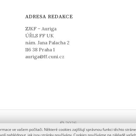
ADRESA REDAKCE
ZJKF – Auriga
ÚŘLS FF UK
nám. Jana Palacha 2
116 38 Praha 1
auriga@ff.cuni.cz
© 2026
mace ve vašem počítači. Některé cookies zajišťují správnou funkci těchto stránek
|
Používá
WordPress
(v češtině)
Šablona:
Graphy
od Themegraph
ovolí nahlédnout, jak jsou stránky používány. Cookies používáme na základě vaše