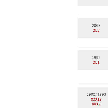
XLV
XLI
XXXIV

XXXV