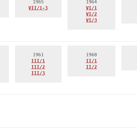
VII/1-3
VI/1
VI/2
VI/3
III/2
II/2
III/3