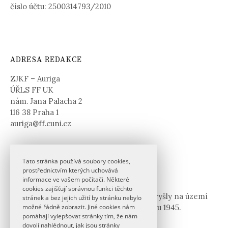
číslo účtu: 2500314793/2010
ADRESA REDAKCE
ZJKF – Auriga
ÚŘLS FF UK
nám. Jana Palacha 2
116 38 Praha 1
auriga@ff.cuni.cz
Tato stránka používá soubory cookies,
prostřednictvím kterých uchovává
BIBLIOGRAFIE KLASICKÝCH STUDIÍ
informace ve vašem počítači. Některé
cookies zajišťují správnou funkci těchto
Bibliografická databáze publikací
, které vyšly na území
stránek a bez jejich užití by stránku nebylo
České (československé) republiky od roku 1945.
možné řádně zobrazit. Jiné cookies nám
pomáhají vylepšovat stránky tím, že nám
dovolí nahlédnout, jak jsou stránky