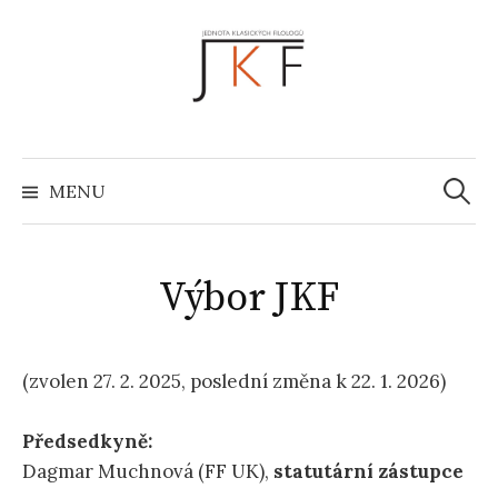
Přejít
k
obsahu
webu
Vyhled
MENU
Výbor JKF
(zvolen 27. 2. 2025, poslední změna k 22. 1. 2026)
Předsedkyně:
Dagmar Muchnová (FF UK),
statutární zástupce