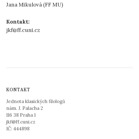
Jana Mikulová (FF MU)
Kontakt:
jkf@ff.cuni.cz
KONTAKT
Jednota klasických filologů
nám. J. Palacha 2
116 38 Praha 1
jkf@ff.cuni.cz
IČ: 444898