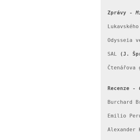
Zprávy - 
M
Lukavského
Odysseia v
SAL 
(J. Šp
Čtenářova 
Recenze - 
Burchard B
Emilio Per
Alexander 