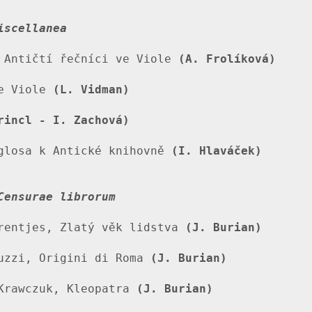
iscellanea
 Antičtí řečníci ve Viole 
(A. Frolíková)
e Viole 
(L. Vidman)
rincl - I. Zachová)
glosa k Antické knihovně 
(I. Hlaváček)
Censurae librorum
rentjes, Zlatý věk lidstva 
(J. Burian)
uzzi, Origini di Roma 
(J. Burian)
Krawczuk, Kleopatra 
(J. Burian)