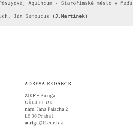
Pószyová, Aquincum - Starořímské město v Maďa
uch, Ján Sambucus 
ADRESA REDAKCE
ZJKF – Auriga
ÚŘLS FF UK
nám. Jana Palacha 2
116 38 Praha 1
auriga@ff.cuni.cz