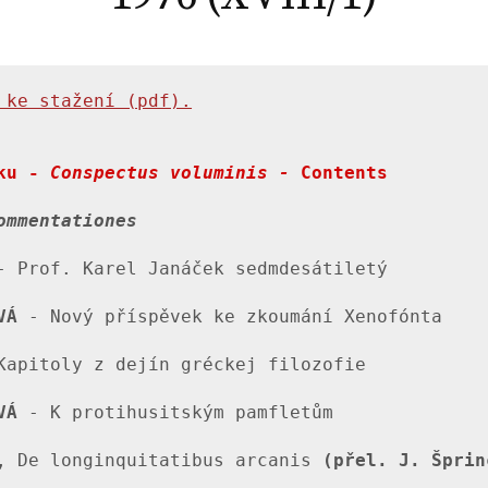
 ke stažení (pdf).
ku - 
Conspectus voluminis - 
Contents
ommentationes
VÁ
 - Nový příspěvek ke zkoumání Xenofónta

Kapitoly z dejín gréckej filozofie 

VÁ
 - K protihusitským pamfletům

, De longinquitatibus arcanis 
(přel. J. Šprin