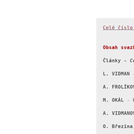
Celé číslo
Obsah svaz
Články - 
C
L. VIDMAN
A. FROLÍKO
M. OKÁL
 - 
A. VIDMANO
O. Březina